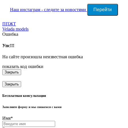
Наш инстаграм - следите за новостями
Перейти
Навигация
ППЖТ
Velada models
по
Ошибка
записям
Упс!!!
На сайте произошла неизвестная ошибка
показать код ошибки
Закрыть
Закрыть
Бесплатная консультация
Заполните форму и мы свяжемся с вами
Имя
*